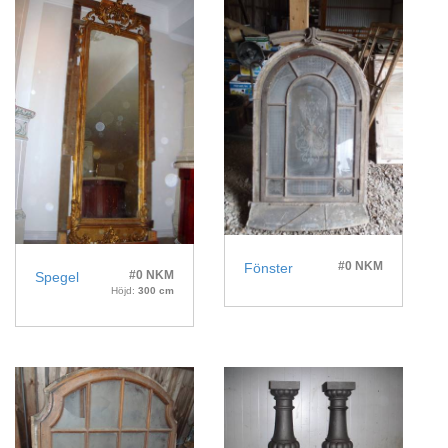
#0 NKM
Fönster
#0 NKM
Spegel
Höjd:
300 cm