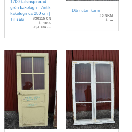
1700-talsinspirerad
grön kakelugn – Antik
Dörr utan karm
kakelugn ca 280 cm |
#0 NKM
#30115 CN
Till salu
År:
---
År:
1896-
Höjd:
280 cm