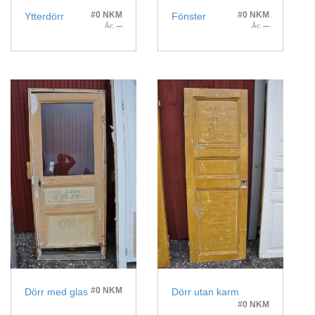
#0 NKM
#0 NKM
Ytterdörr
Fönster
År:
---
År:
---
#0 NKM
Dörr med glas
Dörr utan karm
#0 NKM