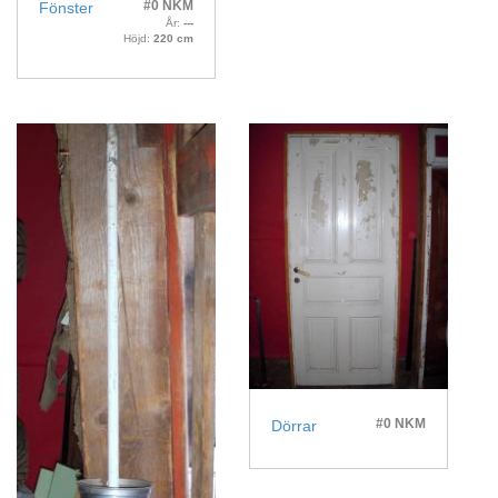
#0 NKM
Fönster
År:
---
Höjd:
220 cm
#0 NKM
Dörrar