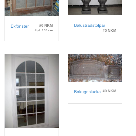
Balustradstolpar
#0 NKM
Ekfönster
Höjd:
140 cm
#0 NKM
#0 NKM
Bakugnslucka