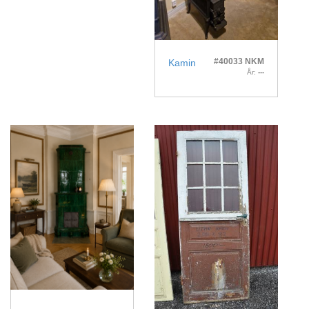
#40033 NKM
Kamin
År:
---