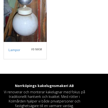
#0 NKM
Lampor
Norrköpings kakelugnsmakeri
AB
Vi renoverar och monterar kakelugnar med fokus på
traditionellt hantverk och kvalitet. Med rötter i
Kolmården hjälper vi både privatpersoner och
fastighetsägare till en varmare vardag.