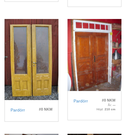
#0 NKM
Pardörr
År:
---
#0 NKM
Höjd:
210 cm
Pardörr