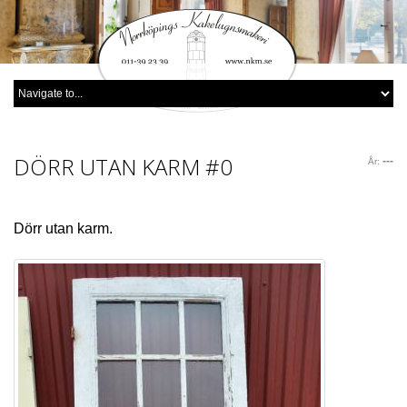
DÖRR UTAN KARM
#0
---
År:
Dörr utan karm.