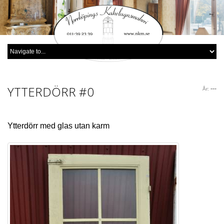
YTTERDÖRR
#0
---
År:
Ytterdörr med glas utan karm