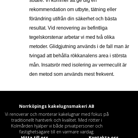
sotare. Vi kommer att ge dig en
rekommendation om utbyte, tätning eller
förändring utifrån din säkerhet och bästa
resultat. Vid renovering av befintliga
tegelskorstenar arbetar vi med två olika
metoder. Glidgjutning används i de fall man är
tvingad att behålla rökkanalens area i största
mån. Insatsrör med isolering av vermeculit är
den metod som används mest frekvent.
Norrköpings kakelugnsmakeri
AB
Vi renoverar och monterar kakelugnar med fokus på
traditionellt hantverk och kvalitet. Med rötter i
Kolmården hjälper vi både privatpersoner och
fastighetsägare till en varmare vardag.
Hitta till oss
Kontakta oss