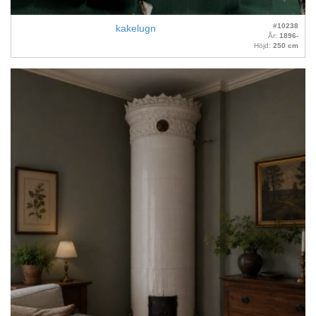
#10238
kakelugn
År:
1896-
Höjd:
250 cm