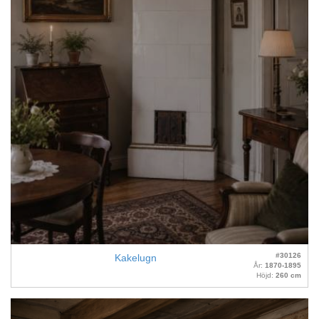
#30126
Kakelugn
År:
1870-1895
Höjd:
260 cm