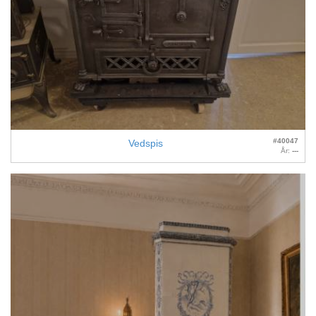
#40047
Vedspis
År:
---