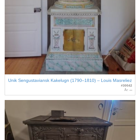
Unik Sengustaviansk Kakelugn (1790–1810) – Louis Masreliez
#30042
År:
---