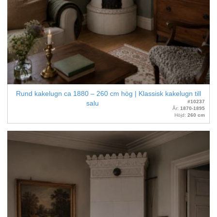
Rund kakelugn ca 1880 – 260 cm hög | Klassisk kakelugn till
#10237
salu
År:
1870-1895
Höjd:
260 cm