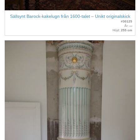
Sällsynt Barock-kakelugn från 1600-talet – Unikt originalskick
#30125
År:
---
Höjd:
255 cm