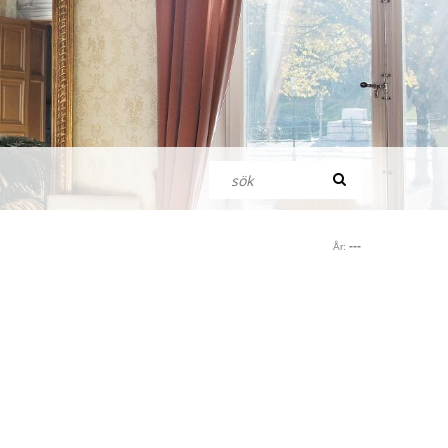
---
År: