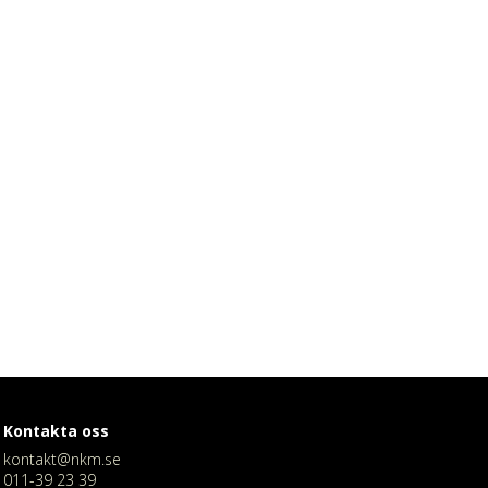
Kontakta oss
kontakt@nkm.se
011-39 23 39