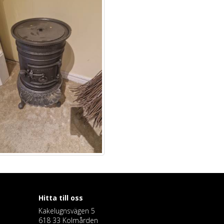
Hitta till oss
Kakelugnsvägen 5
618 33 Kolmården