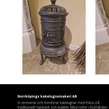
Norrköpings kakelugnsmakeri
AB
Vi renoverar och monterar kakelugnar med fokus på
traditionellt hantverk och kvalitet. Med rötter i Kolmården