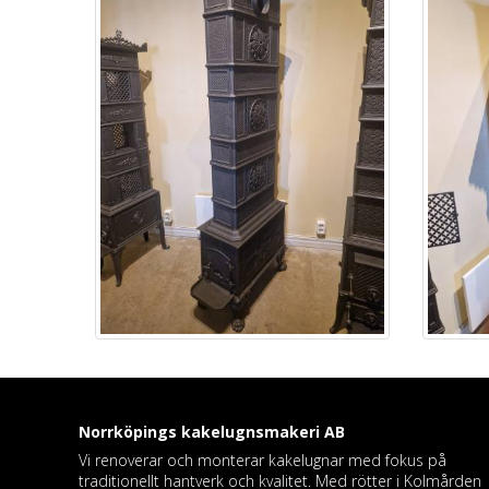
Norrköpings kakelugnsmakeri
AB
Vi renoverar och monterar kakelugnar med fokus på
traditionellt hantverk och kvalitet. Med rötter i Kolmården