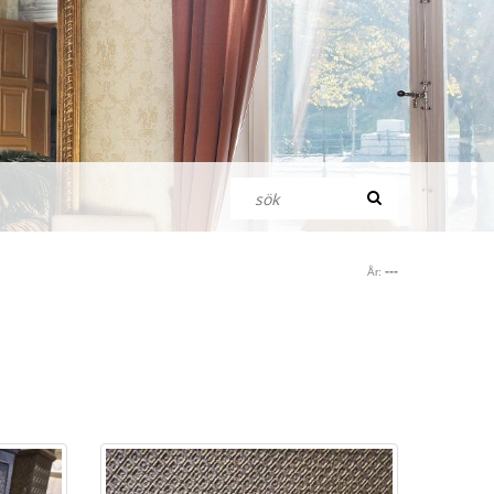
---
År: