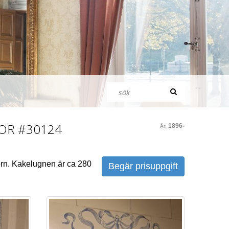
KOR
#30124
1896-
År:
hörn. Kakelugnen är ca 280
Begär prisuppgift