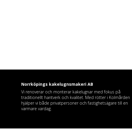
Norrköpings kakelugnsmakeri
AB
Vi renoverar och monterar kakelugnar med fokus på
traditionellt hantverk och kvalitet. Med rötter i Kolmården
hjälper vi både privatpersoner och fastighetsägare till en
varmare vardag.