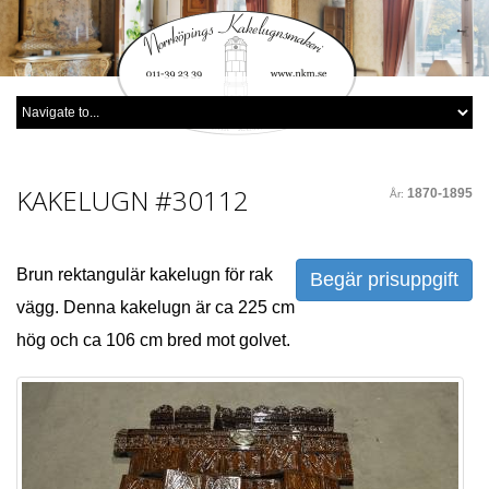
KAKELUGN
#30112
1870-1895
År:
Brun rektangulär kakelugn för rak
Begär prisuppgift
vägg. Denna kakelugn är ca 225 cm
hög och ca 106 cm bred mot golvet.