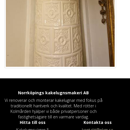
Norrköpings kakelugnsmakeri
AB
Vi renoverar och monterar kakelugnar med fokus på
traditionellt hantverk och kvalitet. Med rötter i
Kolmården hjälper vi både privatpersoner och
fastighetsägare till en varmare vardag.
Hitta till oss
Kontakta oss
Kakelugnsvägen 5
kontakt@nkm.se