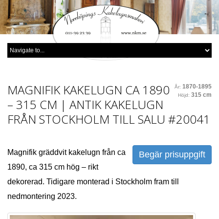
MAGNIFIK KAKELUGN CA 1890
1870-1895
År:
315 cm
Höjd:
– 315 CM | ANTIK KAKELUGN
FRÅN STOCKHOLM TILL SALU
#20041
Magnifik gräddvit kakelugn från ca
Begär prisuppgift
1890, ca 315 cm hög – rikt
dekorerad. Tidigare monterad i Stockholm fram till
nedmontering 2023.