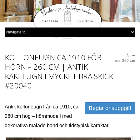
KOLLONEUGN CA 1910 FÖR
---
År:
260 cm
Höjd:
HÖRN – 260 CM | ANTIK
KAKELUGN I MYCKET BRA SKICK
#20040
Antik kolloneugn från ca 1910, ca
Begär prisuppgift
260 cm hög – hörnmodell med
dekorativa målade band och tidstypisk karaktär.