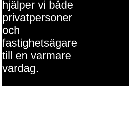
hjälper vi både
privatpersoner
och
fastighetsägare
till en varmare
vardag.