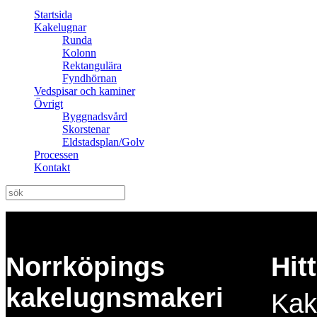
Startsida
Kakelugnar
Runda
Kolonn
Rektangulära
Fyndhörnan
Vedspisar och kaminer
Övrigt
Byggnadsvård
Skorstenar
Eldstadsplan/Golv
Processen
Kontakt
Norrköpings
Hitt
kakelugnsmakeri
Kak