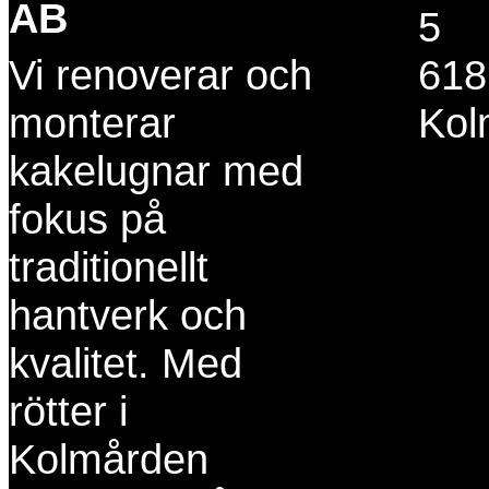
AB
5
Vi renoverar och
618
monterar
Kol
kakelugnar med
fokus på
traditionellt
hantverk och
kvalitet. Med
rötter i
Kolmården