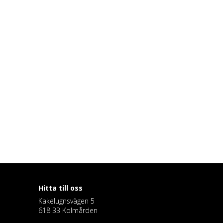
Hitta till oss
Kakelugnsvägen 5
618 33 Kolmården