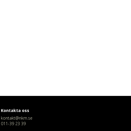
Kontakta oss
kontakt@nkm.se
011-39 23 39