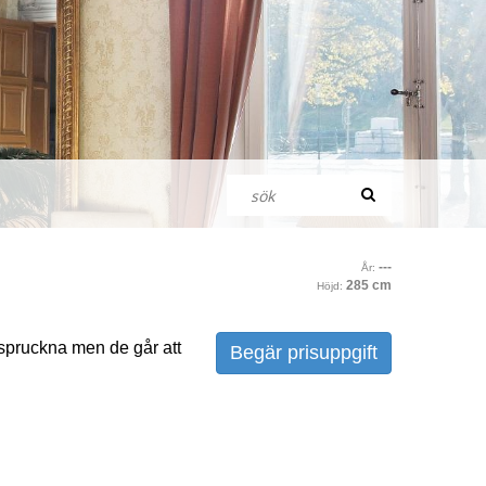
---
År:
285 cm
Höjd:
 spruckna men de går att
Begär prisuppgift