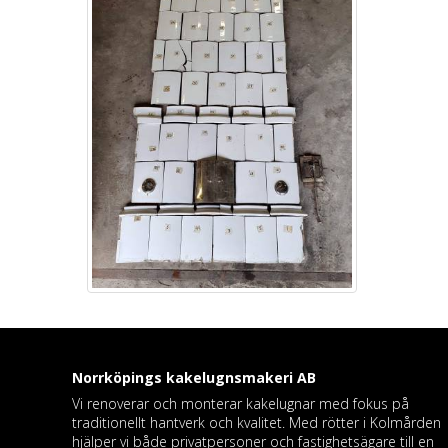
Norrköpings kakelugnsmakeri
AB
Vi renoverar och monterar kakelugnar med fokus på
traditionellt hantverk och kvalitet. Med rötter i Kolmården
hjälper vi både privatpersoner och fastighetsägare till en