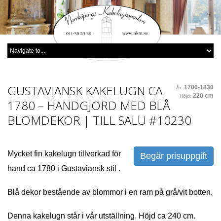
GUSTAVIANSK KAKELUGN CA
1700-1830
År:
220 cm
Höjd:
1780 – HANDGJORD MED BLÅ
BLOMDEKOR | TILL SALU
#10230
​Mycket fin kakelugn tillverkad för
Begär prisuppgift
hand ca 1780 i Gustaviansk stil .
Blå dekor bestående av blommor i en ram på grå/vit botten.
Denna kakelugn står i vår utställning. Höjd ca 240 cm.