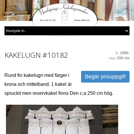
KAKELUGN
#10182
1896-
År:
250 cm
Höjd:
Rund fin kakelugn med färger i
Begär prisuppgift
krona och mittelband. 1 kakel är
spruckit men reservkakel finns Den c:a 250 cm hög.