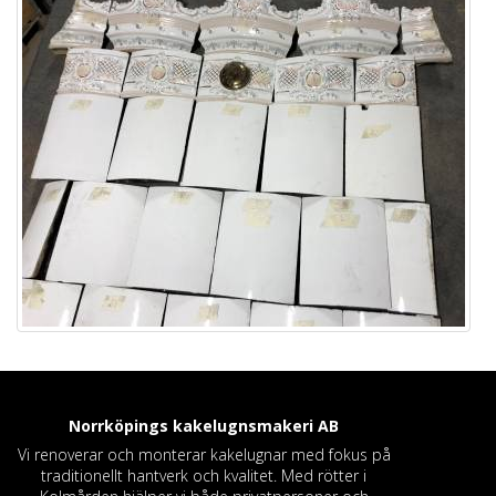
Norrköpings kakelugnsmakeri
AB
Vi renoverar och monterar kakelugnar med fokus på
traditionellt hantverk och kvalitet. Med rötter i